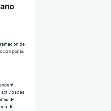
rano
ogramación de
ocida por su
tenderá
 actividades
iones de
gada de