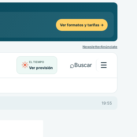
Ver formatos y tarifas →
Newsletter
Anúnciate
EL TIEMPO
⌕
☰
☀
Buscar
Ver previsión
Abrir menú
19:55