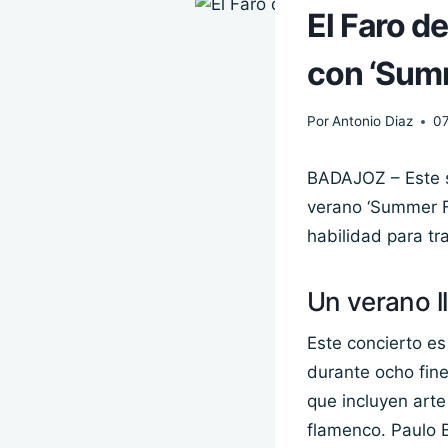
El Faro d
con ‘Sum
Por
Antonio Diaz
0
BADAJOZ – Este s
verano ‘Summer F
habilidad para tr
Un verano l
Este concierto e
durante ocho fin
que incluyen arte
flamenco. Paulo B