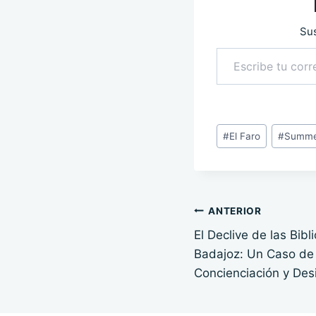
Sus
Escribe tu correo electrónico…
Etiquetas
#
El Faro
#
Summe
de
la
entrada:
Navegación
ANTERIOR
El Declive de las Bibl
de
Badajoz: Un Caso de 
entradas
Concienciación y Des