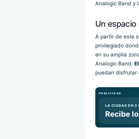
Analogic Band y l
Un espacio p
A partir de este 
privilegiado dond
en su amplia zona
Analogic Band,
E
puedan disfrutar d
PUBLICIDAD
LA CIUDAD EN 2
Recibe l