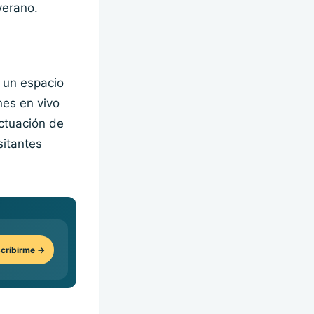
verano.
n un espacio
nes en vivo
actuación de
sitantes
cribirme →