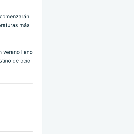
s comenzarán
peraturas más
n verano lleno
stino de ocio