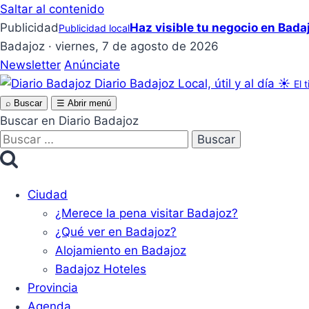
Saltar al contenido
Publicidad
Haz visible tu negocio en Bada
Publicidad local
Badajoz · viernes, 7 de agosto de 2026
Newsletter
Anúnciate
Diario Badajoz
Local, útil y al día
☀
El 
⌕
Buscar
☰
Abrir menú
Buscar en Diario Badajoz
Buscar:
Ciudad
¿Merece la pena visitar Badajoz?
¿Qué ver en Badajoz?
Alojamiento en Badajoz
Badajoz Hoteles
Provincia
Agenda