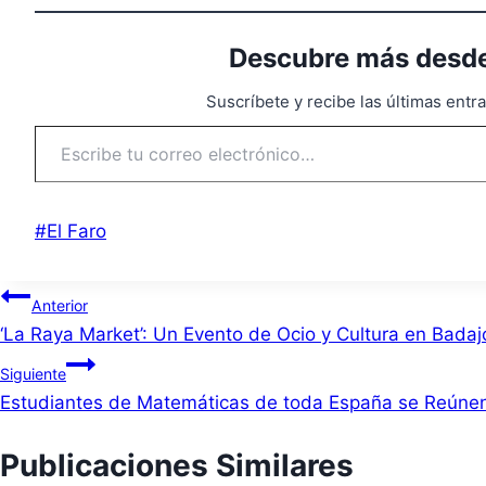
Descubre más desde
Suscríbete y recibe las últimas entr
Escribe tu correo electrónico…
Etiquetas
#
El Faro
de
la
Navegación
Anterior
entrada:
‘La Raya Market’: Un Evento de Ocio y Cultura en Badaj
de
Siguiente
entradas
Estudiantes de Matemáticas de toda España se Reúne
Publicaciones Similares