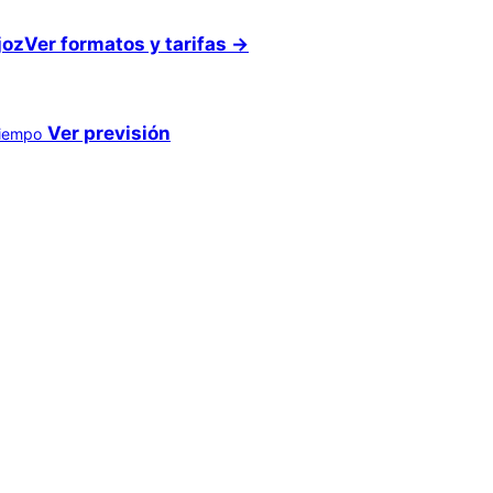
joz
Ver formatos y tarifas →
Ver previsión
tiempo