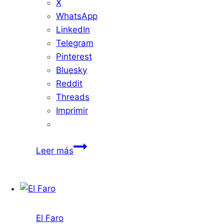
X
WhatsApp
LinkedIn
Telegram
Pinterest
Bluesky
Reddit
Threads
Imprimir
Sabor
Leer más
local
en
El
Faro:
“Alimentos
El Faro