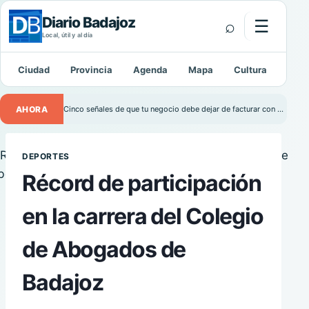
Diario Badajoz
⌕
☰
Abrir m
Local, útil y al día
Ciudad
Provincia
Agenda
Mapa
Cultura
Depo
Buscar:
AHORA
Cinco señales de que tu negocio debe dejar de facturar con Excel
DEPORTES
Récord de participación
en la carrera del Colegio
de Abogados de
Badajoz