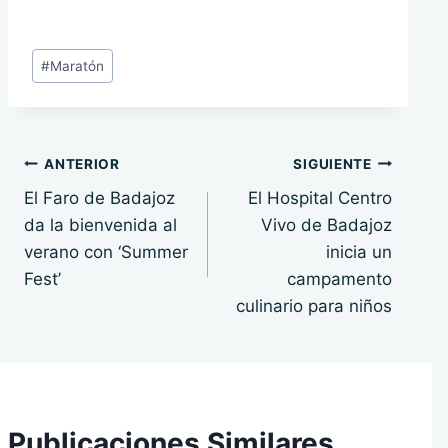
Etiquetas
#
Maratón
de
la
entrada:
Navegación
ANTERIOR
SIGUIENTE
El Faro de Badajoz
El Hospital Centro
de
da la bienvenida al
Vivo de Badajoz
entradas
verano con ‘Summer
inicia un
Fest’
campamento
culinario para niños
Publicaciones Similares