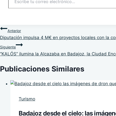
Navegación
Anterior
Diputación impulsa 4 M€ en proyectos locales con la con
de
Siguiente
entradas
“KALÓS” ilumina la Alcazaba en Badajoz, la Ciudad En
Publicaciones Similares
Turismo
Badajoz desde el cielo: las imáge