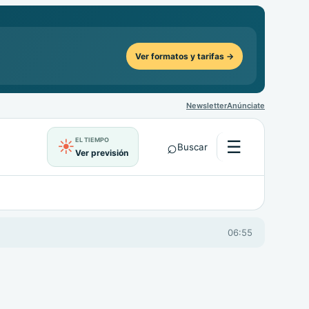
Ver formatos y tarifas →
Newsletter
Anúnciate
EL TIEMPO
⌕
☰
☀
Buscar
Abrir menú
Ver previsión
06:55