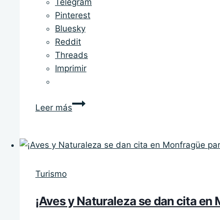
Telegram
Pinterest
Bluesky
Reddit
Threads
Imprimir
Badajoz
Leer más
desde
el
cielo:
las
imágenes
Turismo
de
dron
¡Aves y Naturaleza se dan cita en
que