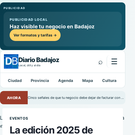
PUBLICIDAD
PUBLICIDAD LOCAL
Haz visible tu negocio en Badajoz
Ver formatos y tarifas →
Diario Badajoz
⌕
☰
Abrir m
Local, útil y al día
Ciudad
Provincia
Agenda
Mapa
Cultura
Depo
Buscar:
AHORA
Cinco señales de que tu negocio debe dejar de facturar con Excel
EVENTOS
La edición 2025 de