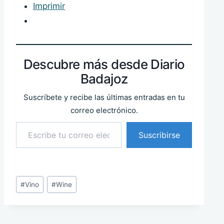
Imprimir
Descubre más desde Diario
Badajoz
Suscríbete y recibe las últimas entradas en tu
correo electrónico.
Escribe tu correo electrónico…
Suscribirse
Etiquetas
#
Vino
#
Wine
de
la
entrada: