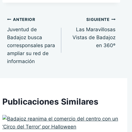
la
entrada:
Navegación
ANTERIOR
SIGUIENTE
Juventud de
Las Maravillosas
de
Badajoz busca
Vistas de Badajoz
entradas
corresponsales para
en 360º
ampliar su red de
información
Publicaciones Similares