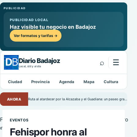
PUBLICIDAD
PUBLICIDAD LOCAL
Haz visible tu negocio en Badajoz
Ver formatos y tarifas →
Diario Badajoz
⌕
☰
Abrir m
Local, útil y al día
Ciudad
Provincia
Agenda
Mapa
Cultura
Depo
Buscar:
AHORA
Ruta al atardecer por la Alcazaba y el Guadiana: un paseo gratuito por Badajoz
EVENTOS
Fehispor honra al