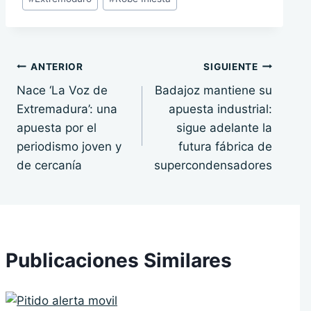
de
la
entrada:
Navegación
ANTERIOR
SIGUIENTE
Nace ‘La Voz de
Badajoz mantiene su
de
Extremadura’: una
apuesta industrial:
entradas
apuesta por el
sigue adelante la
periodismo joven y
futura fábrica de
de cercanía
supercondensadores
Publicaciones Similares