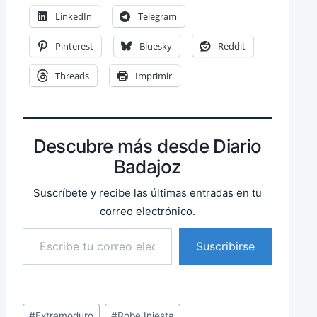
LinkedIn
Telegram
Pinterest
Bluesky
Reddit
Threads
Imprimir
Descubre más desde Diario
Badajoz
Suscríbete y recibe las últimas entradas en tu
correo electrónico.
Escribe tu correo electrónico…
Suscribirse
Etiquetas
#
Extremoduro
#
Robe Iniesta