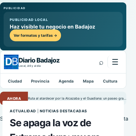
PUBLICIDAD
PUBLICIDAD LOCAL
Haz visible tu negocio en Badajoz
Ver formatos y tarifas →
Diario Badajoz
⌕
☰
Abrir m
Local, útil y al día
Ciudad
Provincia
Agenda
Mapa
Cultura
Depo
Buscar:
AHORA
Ruta al atardecer por la Alcazaba y el Guadiana: un paseo gratuito por Badajoz
ACTUALIDAD
|
NOTICIAS DESTACADAS
Se apaga la voz de