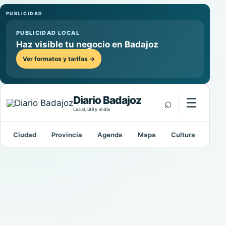
PUBLICIDAD
PUBLICIDAD LOCAL
Haz visible tu negocio en Badajoz
Ver formatos y tarifas →
Diario Badajoz
⌕
☰
Abrir m
Local, útil y al día
Ciudad
Provincia
Agenda
Mapa
Cultura
Depo
Buscar: