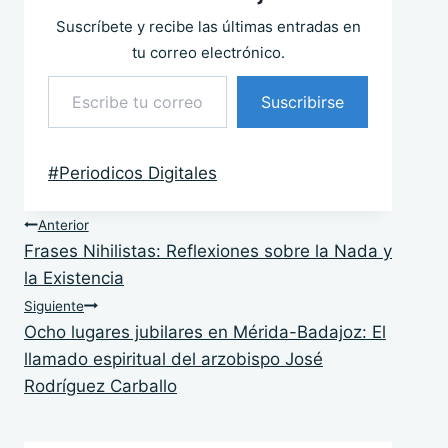
Suscríbete y recibe las últimas entradas en
tu correo electrónico.
Escribe tu correo electrónico…
Suscribirse
Etiquetas
#
Periodicos Digitales
de
Navegación
la
Anterior
Frases Nihilistas: Reflexiones sobre la Nada y
entrada:
de
la Existencia
entradas
Siguiente
Ocho lugares jubilares en Mérida-Badajoz: El
llamado espiritual del arzobispo José
Rodríguez Carballo