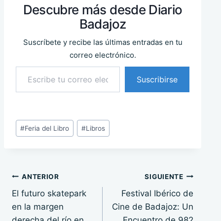
Descubre más desde Diario
Badajoz
Suscríbete y recibe las últimas entradas en tu
correo electrónico.
Escribe tu correo electrónico…
Suscribirse
Etiquetas
#
Feria del Libro
#
Libros
de
la
entrada:
Navegación
ANTERIOR
SIGUIENTE
El futuro skatepark
Festival Ibérico de
de
en la margen
Cine de Badajoz: Un
entradas
derecha del río en
Encuentro de 982