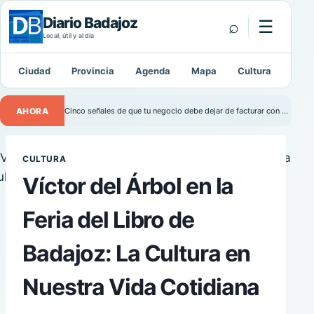
Diario Badajoz
⌕
☰
Abrir m
Local, útil y al día
Ciudad
Provincia
Agenda
Mapa
Cultura
Depo
Buscar:
AHORA
Cinco señales de que tu negocio debe dejar de facturar con Excel
CULTURA
Víctor del Árbol en la
Feria del Libro de
Badajoz: La Cultura en
Nuestra Vida Cotidiana