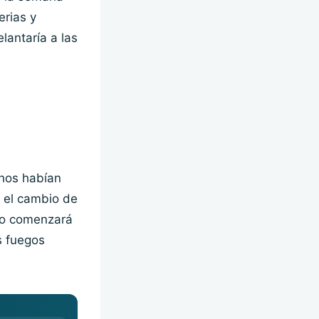
erias y
elantaría a las
chos habían
r el cambio de
rto comenzará
s fuegos