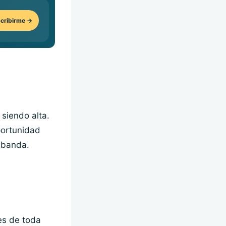
cribirme →
siendo alta.
portunidad
a banda.
es de toda