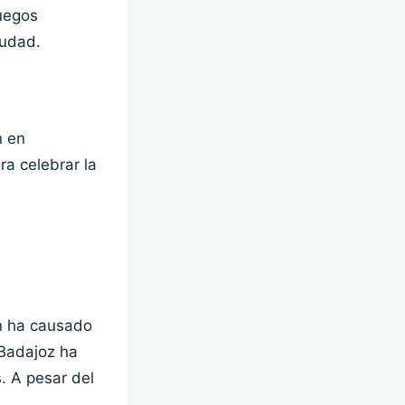
uegos
iudad.
n en
ra celebrar la
an ha causado
 Badajoz ha
. A pesar del