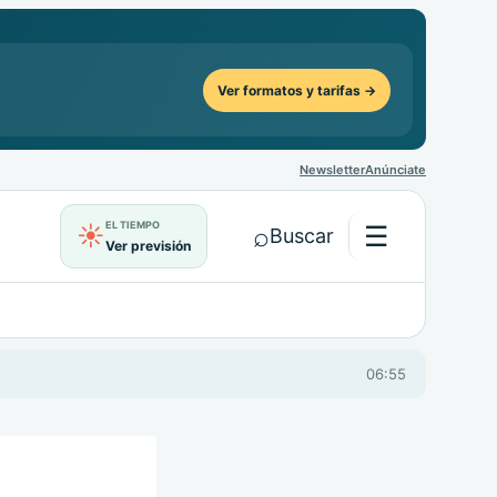
Ver formatos y tarifas →
Newsletter
Anúnciate
EL TIEMPO
⌕
☰
☀
Buscar
Ver previsión
Abrir menú
06:55