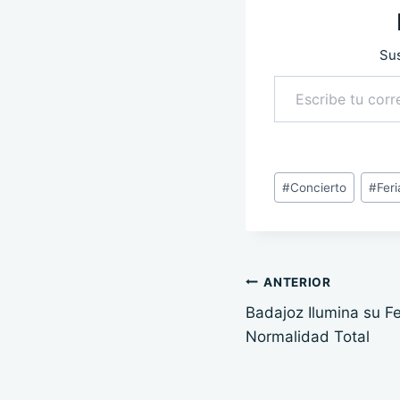
Sus
Escribe tu correo electrónico…
Etiquetas
#
Concierto
#
Fer
de
la
entrada:
Navegación
ANTERIOR
Badajoz Ilumina su Fe
de
Normalidad Total
entradas