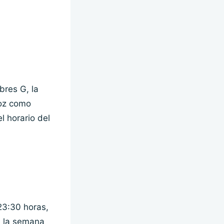
res G, la
joz como
l horario del
23:30 horas,
, la semana