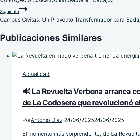
de
Siguiente
entradas
Campus Cívitas: Un Proyecto Transformador para Bada
Publicaciones Similares
Actualidad
🔊 La Revuelta Verbena arranca co
de La Codosera que revolucionó e
Por
Antonio Diaz
24/06/2025
24/06/2025
El momento más sorprendente, de La Revuelta,