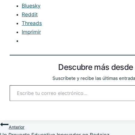
Bluesky
Reddit
Threads
Imprimir
Descubre más desde 
Suscríbete y recibe las últimas entrada
Escribe tu correo electrónico…
Navegación
Anterior
Un Proyecto Educativo Innovador en Badajoz