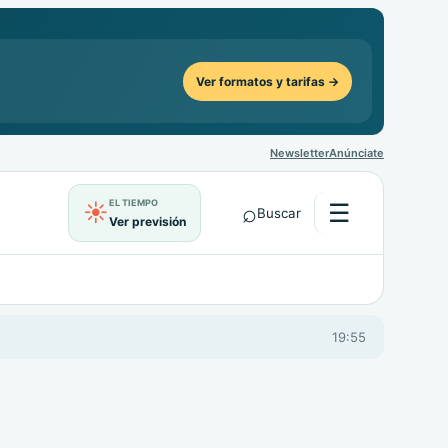
Ver formatos y tarifas →
Newsletter
Anúnciate
EL TIEMPO
⌕
☰
☀
Buscar
Abrir menú
Ver previsión
19:55