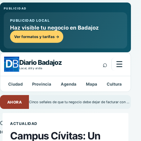
PUBLICIDAD
PUBLICIDAD LOCAL
Haz visible tu negocio en Badajoz
Ver formatos y tarifas →
Diario Badajoz
⌕
☰
Abrir m
Local, útil y al día
Ciudad
Provincia
Agenda
Mapa
Cultura
Depo
Buscar:
AHORA
Cinco señales de que tu negocio debe dejar de facturar con Excel
ACTUALIDAD
Campus Cívitas: Un