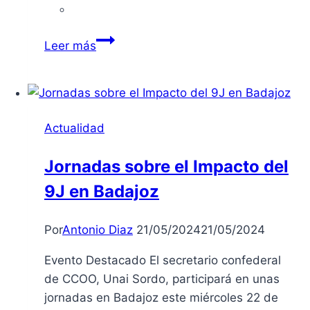
Minits,
Leer más
alquiler
de
vehículo
eléctrico
Actualidad
en
Badajoz
Jornadas sobre el Impacto del
9J en Badajoz
Por
Antonio Diaz
21/05/2024
21/05/2024
Evento Destacado El secretario confederal
de CCOO, Unai Sordo, participará en unas
jornadas en Badajoz este miércoles 22 de