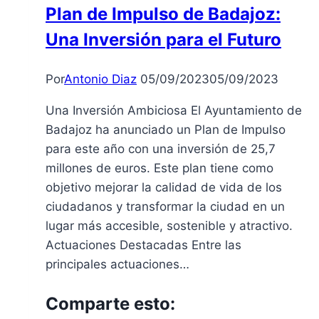
Plan de Impulso de Badajoz:
la
Una Inversión para el Futuro
Virgen
en
La
Por
Antonio Diaz
05/09/2023
05/09/2023
Codosera
Una Inversión Ambiciosa El Ayuntamiento de
en
Badajoz ha anunciado un Plan de Impulso
1945
para este año con una inversión de 25,7
millones de euros. Este plan tiene como
objetivo mejorar la calidad de vida de los
ciudadanos y transformar la ciudad en un
lugar más accesible, sostenible y atractivo.
Actuaciones Destacadas Entre las
principales actuaciones…
Comparte esto: