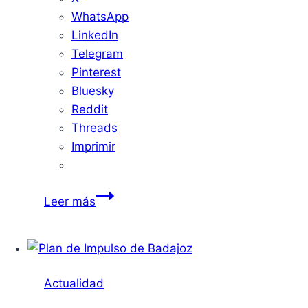
WhatsApp
LinkedIn
Telegram
Pinterest
Bluesky
Reddit
Threads
Imprimir
El
Leer más
Vaticano
Reconoce
las
Supuestas
Actualidad
Apariciones
de