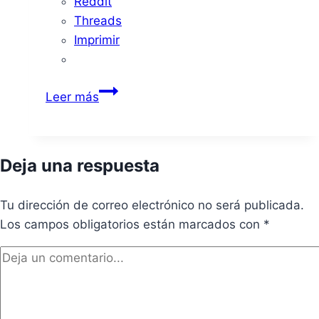
Reddit
Threads
Imprimir
Reforma
Leer más
del
Centro
Residencial
Deja una respuesta
“La
Granadilla”
Tu dirección de correo electrónico no será publicada.
con
Los campos obligatorios están marcados con
inversión
*
de
1,4
M€