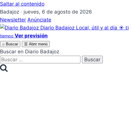
Saltar al contenido
Badajoz · jueves, 6 de agosto de 2026
Newsletter
Anúnciate
Diario Badajoz
Local, útil y al día
☀
El
Ver previsión
tiempo
⌕
Buscar
☰
Abrir menú
Buscar en Diario Badajoz
Buscar: