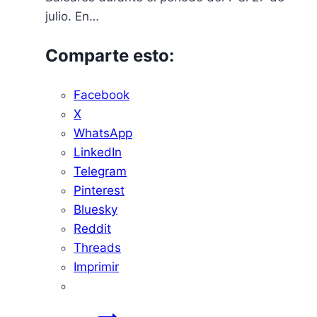
julio. En…
Comparte esto:
Facebook
X
WhatsApp
LinkedIn
Telegram
Pinterest
Bluesky
Reddit
Threads
Imprimir
AEMET