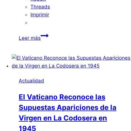
Threads
Imprimir
Jornadas
Leer más
sobre
el
Impacto
del
9J
Actualidad
en
Badajoz
El Vaticano Reconoce las
Supuestas Apariciones de la
Virgen en La Codosera en
1945