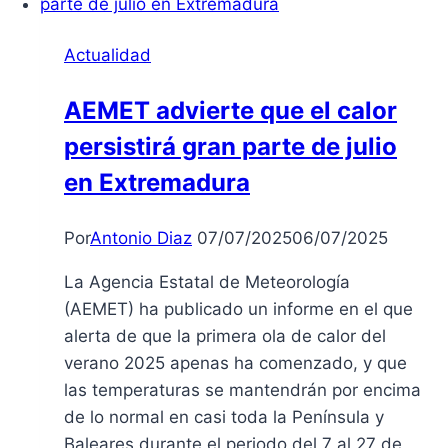
Badajoz:
Una
Actualidad
Inversión
para
AEMET advierte que el calor
el
persistirá gran parte de julio
Futuro
en Extremadura
Por
Antonio Diaz
07/07/2025
06/07/2025
La Agencia Estatal de Meteorología
(AEMET) ha publicado un informe en el que
alerta de que la primera ola de calor del
verano 2025 apenas ha comenzado, y que
las temperaturas se mantendrán por encima
de lo normal en casi toda la Península y
Baleares durante el periodo del 7 al 27 de