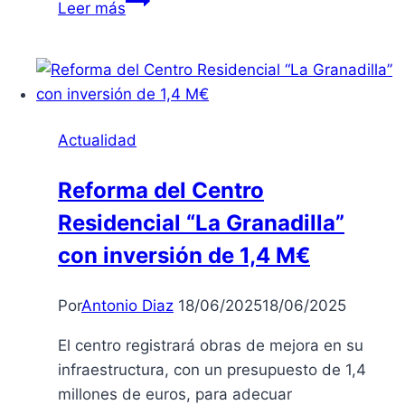
Leer más
advierte
que
el
calor
persistirá
Actualidad
gran
parte
Reforma del Centro
de
Residencial “La Granadilla”
julio
en
con inversión de 1,4 M€
Extremadura
Por
Antonio Diaz
18/06/2025
18/06/2025
El centro registrará obras de mejora en su
infraestructura, con un presupuesto de 1,4
millones de euros, para adecuar