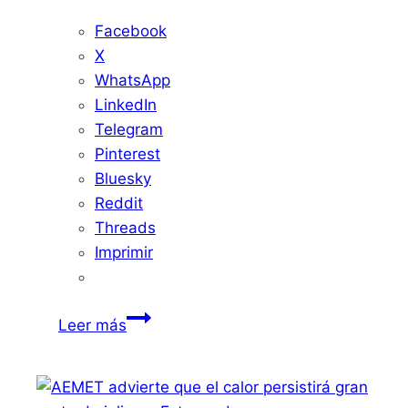
Facebook
X
WhatsApp
LinkedIn
Telegram
Pinterest
Bluesky
Reddit
Threads
Imprimir
Plan
Leer más
de
Impulso
de