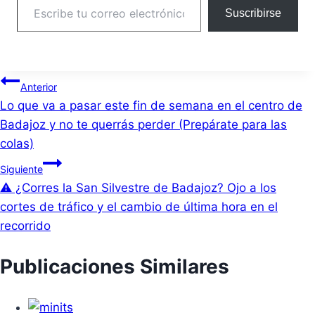
Suscribirse
Navegación
Anterior
Lo que va a pasar este fin de semana en el centro de
de
Badajoz y no te querrás perder (Prepárate para las
entradas
colas)
Siguiente
⚠️ ¿Corres la San Silvestre de Badajoz? Ojo a los
cortes de tráfico y el cambio de última hora en el
recorrido
Publicaciones Similares