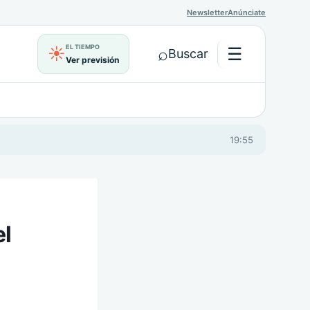
Newsletter
Anúnciate
EL TIEMPO
⌕
☰
☀
Buscar
Ver previsión
Abrir menú
19:55
el