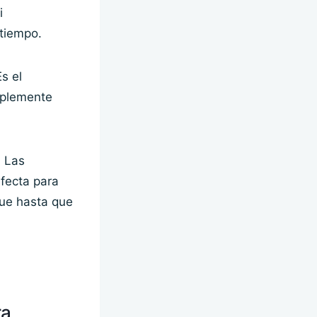
i
 tiempo.
s el
implemente
. Las
rfecta para
gue hasta que
ra