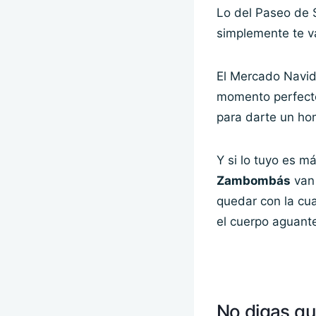
Lo del Paseo de S
simplemente te va 
El Mercado Navid
momento perfecto 
para darte un ho
Y si lo tuyo es m
Zambombás
van 
quedar con la cua
el cuerpo aguant
No digas qu