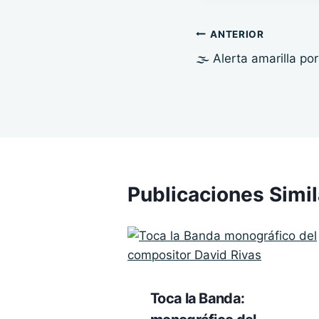
entrada:
Navegación
ANTERIOR
🌫️ Alerta amarilla po
de
entradas
Publicaciones Simi
Toca la Banda: