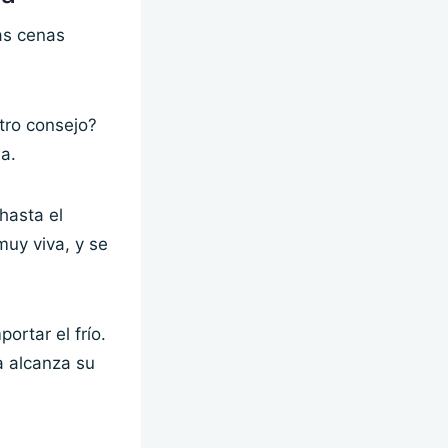
as cenas
tro consejo?
a.
hasta el
muy viva, y se
ortar el frío.
a alcanza su