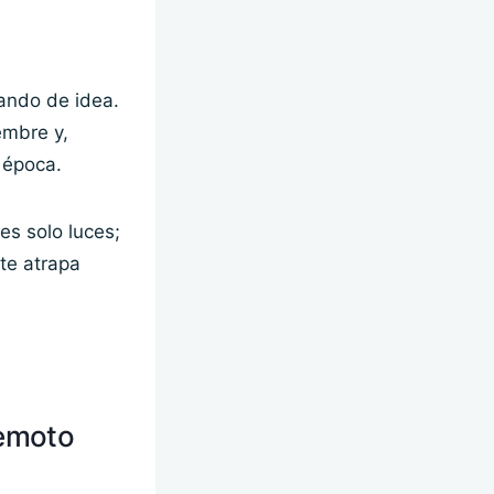
ando de idea.
embre y,
 época.
es solo luces;
 te atrapa
remoto