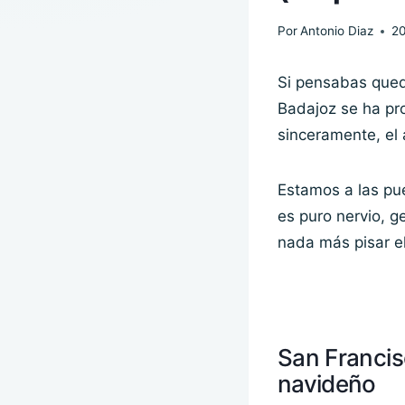
Por
Antonio Diaz
20
Si pensabas qued
Badajoz se ha pro
sinceramente, el 
Estamos a las pu
es puro nervio, g
nada más pisar el
San Francisc
navideño