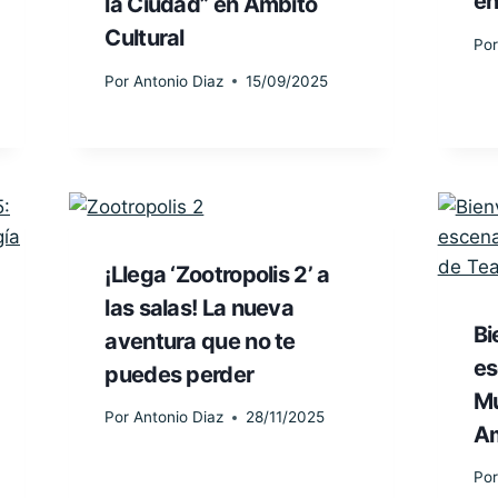
en
la Ciudad” en Ámbito
Cultural
Por
Por
Antonio Diaz
15/09/2025
¡Llega ‘Zootropolis 2’ a
las salas! La nueva
Bi
aventura que no te
es
puedes perder
Mu
Por
Antonio Diaz
28/11/2025
A
Por