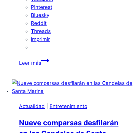
Pinterest
Bluesky
Reddit
Threads
Imprimir
La
Leer más
Junta
de
Extremadura
Refuerza
el
Actualidad
|
Entretenimiento
Plan
Infoex
Nueve comparsas desfilarán
con
Nuevas