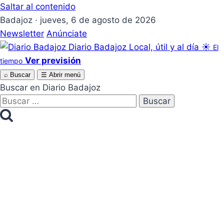
Saltar al contenido
Badajoz · jueves, 6 de agosto de 2026
Newsletter
Anúnciate
Diario Badajoz
Local, útil y al día
☀
El
Ver previsión
tiempo
⌕
Buscar
☰
Abrir menú
Buscar en Diario Badajoz
Buscar: