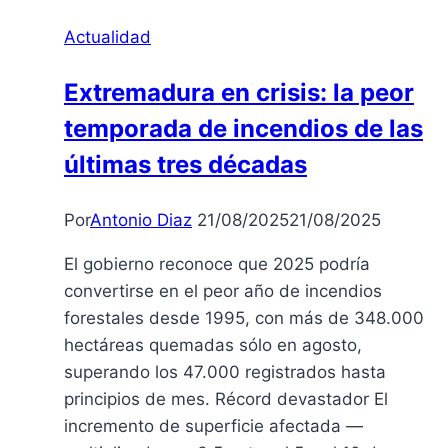
las
Actualidad
Candelas
de
Extremadura en crisis: la peor
Santa
temporada de incendios de las
Marina
últimas tres décadas
Por
Antonio Diaz
21/08/2025
21/08/2025
El gobierno reconoce que 2025 podría
convertirse en el peor año de incendios
forestales desde 1995, con más de 348.000
hectáreas quemadas sólo en agosto,
superando los 47.000 registrados hasta
principios de mes. Récord devastador El
incremento de superficie afectada —