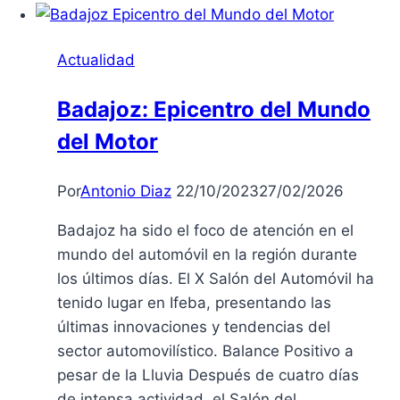
Badajoz
se
Actualidad
prepara
para
Badajoz: Epicentro del Mundo
una
del Motor
velada
mágica
con
Por
Antonio Diaz
22/10/2023
27/02/2026
seguridad
Badajoz ha sido el foco de atención en el
reforzada
mundo del automóvil en la región durante
los últimos días. El X Salón del Automóvil ha
tenido lugar en Ifeba, presentando las
últimas innovaciones y tendencias del
sector automovilístico. Balance Positivo a
pesar de la Lluvia Después de cuatro días
de intensa actividad, el Salón del…