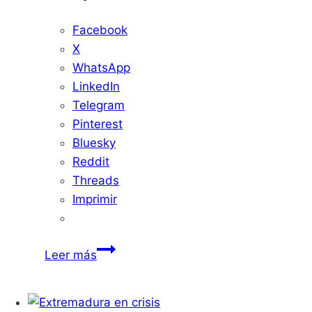
Facebook
X
WhatsApp
LinkedIn
Telegram
Pinterest
Bluesky
Reddit
Threads
Imprimir
Nueve
Leer más
comparsas
desfilarán
en