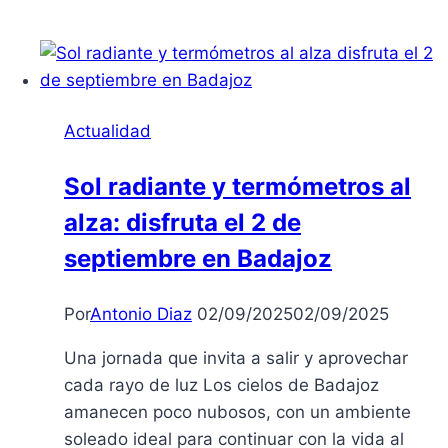
Epicentro
del
Mundo
del
Motor
Actualidad
Sol radiante y termómetros al
alza: disfruta el 2 de
septiembre en Badajoz
Por
Antonio Diaz
02/09/2025
02/09/2025
Una jornada que invita a salir y aprovechar
cada rayo de luz Los cielos de Badajoz
amanecen poco nubosos, con un ambiente
soleado ideal para continuar con la vida al