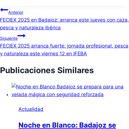
Navegación
Anterior
FECIEX 2025 en Badajoz: arranca este jueves con caza,
de
pesca y naturaleza ibérica
entradas
Siguiente
FECIEX 2025 arranca fuerte: jornada profesional, pesca
y naturaleza este viernes 12 en IFEBA
Publicaciones Similares
Actualidad
Noche en Blanco: Badajoz se