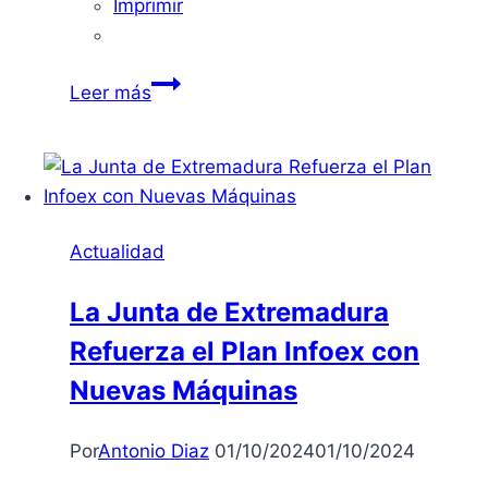
Imprimir
Sol
Leer más
radiante
y
termómetros
al
alza:
Actualidad
disfruta
el
La Junta de Extremadura
2
Refuerza el Plan Infoex con
de
septiembre
Nuevas Máquinas
en
Badajoz
Por
Antonio Diaz
01/10/2024
01/10/2024