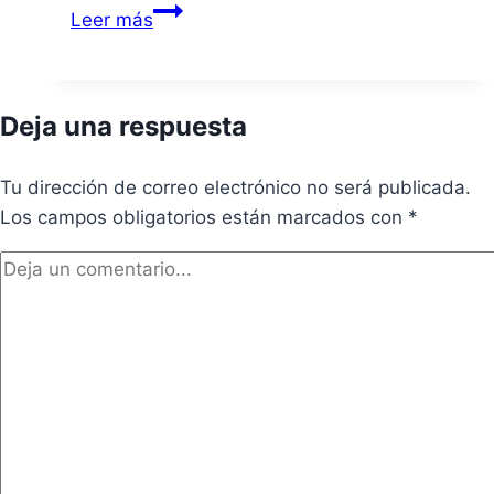
Extremadura
Leer más
en
crisis:
la
Deja una respuesta
peor
temporada
Tu dirección de correo electrónico no será publicada.
de
Los campos obligatorios están marcados con
incendios
*
de
las
últimas
tres
décadas