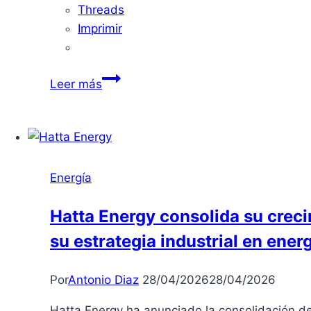
Threads
Imprimir
Aumenta
Leer más
el
Costo
de
la
Electricidad
Energía
este
Lunes
Hatta Energy consolida su crec
su estrategia industrial en ener
Por
Antonio Diaz
28/04/2026
28/04/2026
Hatta Energy ha anunciado la consolidación d