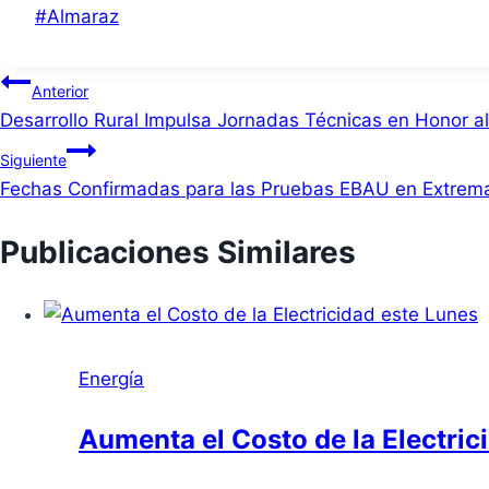
Etiquetas
#
Almaraz
de
la
Navegación
Anterior
entrada:
Desarrollo Rural Impulsa Jornadas Técnicas en Honor al 
de
Siguiente
entradas
Fechas Confirmadas para las Pruebas EBAU en Extremad
Publicaciones Similares
Energía
Aumenta el Costo de la Electric