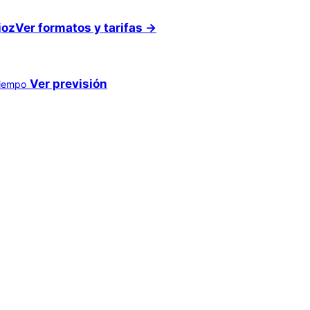
joz
Ver formatos y tarifas →
Ver previsión
tiempo