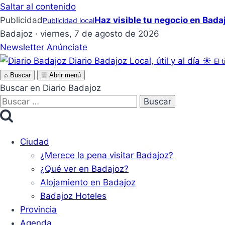
Saltar al contenido
Publicidad
Haz visible tu negocio en Bada
Publicidad local
Badajoz · viernes, 7 de agosto de 2026
Newsletter
Anúnciate
Diario Badajoz
Local, útil y al día
☀
El 
⌕
Buscar
☰
Abrir menú
Buscar en Diario Badajoz
Buscar:
Ciudad
¿Merece la pena visitar Badajoz?
¿Qué ver en Badajoz?
Alojamiento en Badajoz
Badajoz Hoteles
Provincia
Agenda