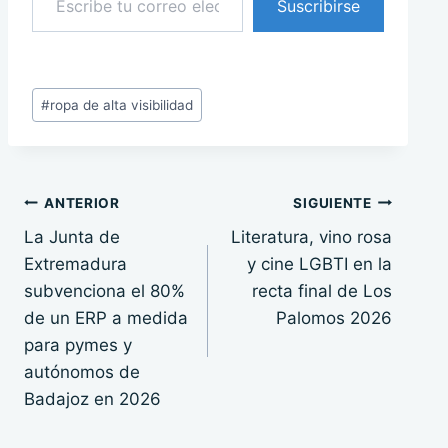
Suscribirse
Etiquetas
#
ropa de alta visibilidad
de
la
entrada:
Navegación
ANTERIOR
SIGUIENTE
La Junta de
Literatura, vino rosa
de
Extremadura
y cine LGBTI en la
entradas
subvenciona el 80%
recta final de Los
de un ERP a medida
Palomos 2026
para pymes y
autónomos de
Badajoz en 2026