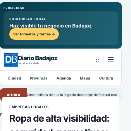
PUBLICIDAD
PUBLICIDAD LOCAL
Haz visible tu negocio en Badajoz
Ver formatos y tarifas →
Diario Badajoz
⌕
☰
Abrir m
Local, útil y al día
Ciudad
Provincia
Agenda
Mapa
Cultura
Depo
Buscar:
AHORA
Cinco señales de que tu negocio debe dejar de facturar con Excel
EMPRESAS LOCALES
Ropa de alta visibilidad: