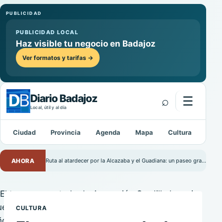
PUBLICIDAD
PUBLICIDAD LOCAL
Haz visible tu negocio en Badajoz
Ver formatos y tarifas →
Diario Badajoz
⌕
☰
Abrir m
Local, útil y al día
Ciudad
Provincia
Agenda
Mapa
Cultura
Depo
Buscar:
AHORA
Ruta al atardecer por la Alcazaba y el Guadiana: un paseo gratuito por Badajoz
CULTURA