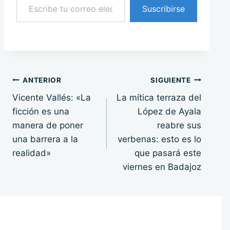
Suscribirse
Navegación
ANTERIOR
SIGUIENTE
Vicente Vallés: «La
La mítica terraza del
de
ficción es una
López de Ayala
entradas
manera de poner
reabre sus
una barrera a la
verbenas: esto es lo
realidad»
que pasará este
viernes en Badajoz