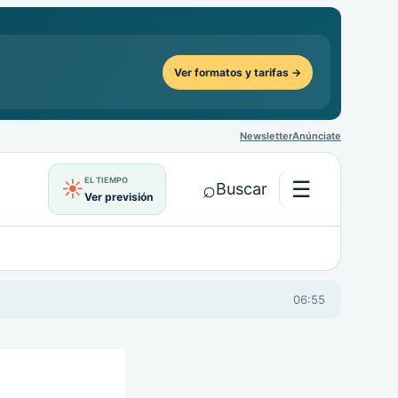
Ver formatos y tarifas →
Newsletter
Anúnciate
EL TIEMPO
⌕
☰
☀
Buscar
Ver previsión
Abrir menú
06:55