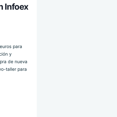
n Infoex
 euros para
ción y
mpra de nueva
o-taller para