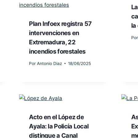
La
ca
Plan Infoex registra 57
la
intervenciones en
Por
Extremadura, 22
incendios forestales
Por
Antonio Diaz
18/06/2025
Acto en el López de
As
Ayala: la Policía Local
Ex
distingue a Canal
me