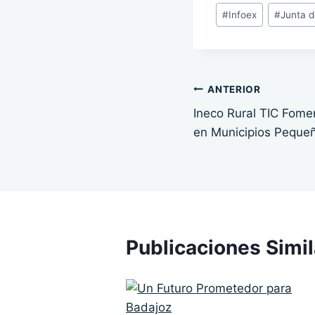
Etiquetas
#
Infoex
#
Junta 
de
la
entrada:
Navegación
ANTERIOR
Ineco Rural TIC Fomen
de
en Municipios Peque
entradas
Publicaciones Simi