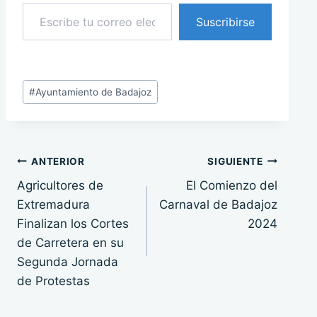
Escribe tu correo electrónico…
Suscribirse
Etiquetas
#
Ayuntamiento de Badajoz
de
la
entrada:
Navegación
ANTERIOR
SIGUIENTE
Agricultores de
El Comienzo del
de
Extremadura
Carnaval de Badajoz
entradas
Finalizan los Cortes
2024
de Carretera en su
Segunda Jornada
de Protestas