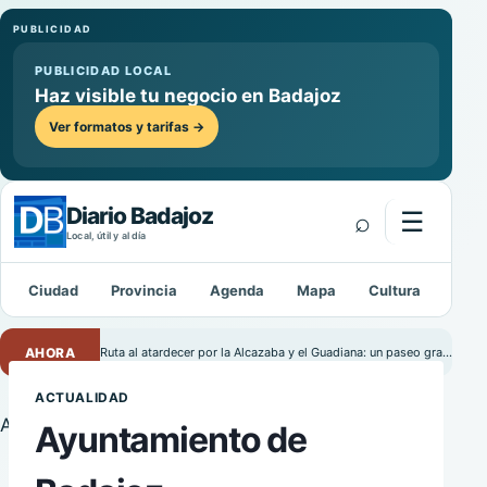
PUBLICIDAD
PUBLICIDAD LOCAL
Haz visible tu negocio en Badajoz
Ver formatos y tarifas →
Diario Badajoz
⌕
☰
Abrir m
Local, útil y al día
Ciudad
Provincia
Agenda
Mapa
Cultura
Depo
Buscar:
AHORA
Ruta al atardecer por la Alcazaba y el Guadiana: un paseo gratuito por Badajoz
ACTUALIDAD
Ayuntamiento de