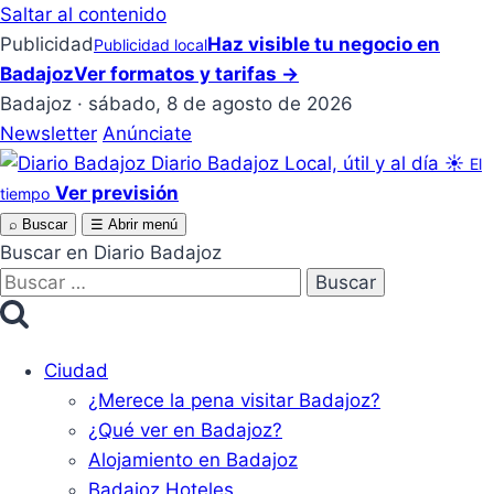
Saltar al contenido
Publicidad
Haz visible tu negocio en
Publicidad local
Badajoz
Ver formatos y tarifas →
Badajoz · sábado, 8 de agosto de 2026
Newsletter
Anúnciate
Diario Badajoz
Local, útil y al día
☀
El
Ver previsión
tiempo
⌕
Buscar
☰
Abrir menú
Buscar en Diario Badajoz
Buscar:
Ciudad
¿Merece la pena visitar Badajoz?
¿Qué ver en Badajoz?
Alojamiento en Badajoz
Badajoz Hoteles