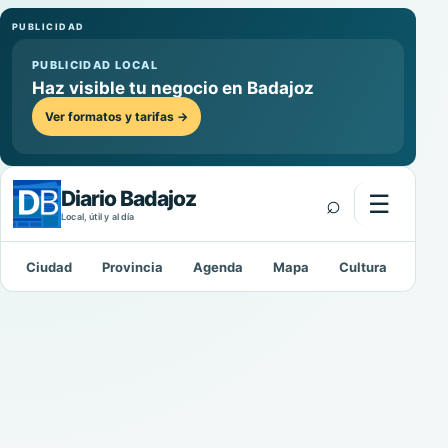
PUBLICIDAD
PUBLICIDAD LOCAL
Haz visible tu negocio en Badajoz
Ver formatos y tarifas →
Diario Badajoz
⌕
☰
Abrir m
Local, útil y al día
Ciudad
Provincia
Agenda
Mapa
Cultura
Depo
Buscar: