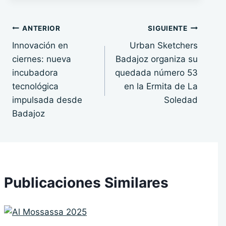
la
entrada:
Navegación
ANTERIOR
SIGUIENTE
Innovación en
Urban Sketchers
de
ciernes: nueva
Badajoz organiza su
entradas
incubadora
quedada número 53
tecnológica
en la Ermita de La
impulsada desde
Soledad
Badajoz
Publicaciones Similares