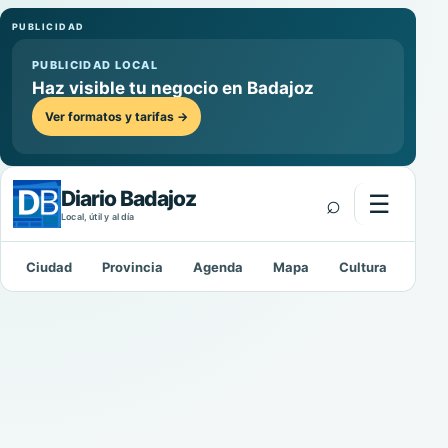
PUBLICIDAD
PUBLICIDAD LOCAL
Haz visible tu negocio en Badajoz
Ver formatos y tarifas →
Diario Badajoz
⌕
☰
Abrir m
Local, útil y al día
Ciudad
Provincia
Agenda
Mapa
Cultura
Depo
Buscar: