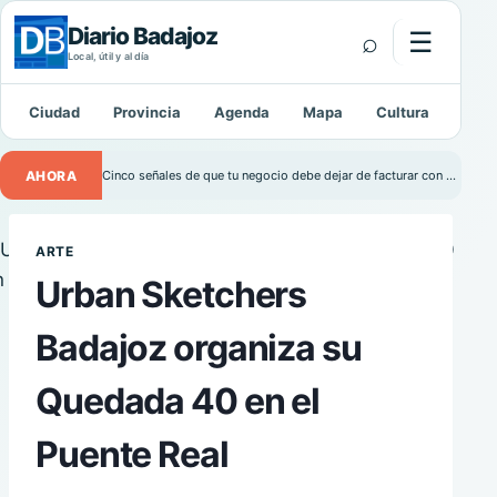
Diario Badajoz
⌕
☰
Abrir m
Local, útil y al día
Ciudad
Provincia
Agenda
Mapa
Cultura
Depo
Buscar:
AHORA
Cinco señales de que tu negocio debe dejar de facturar con Excel
ARTE
Urban Sketchers
Badajoz organiza su
Quedada 40 en el
Puente Real