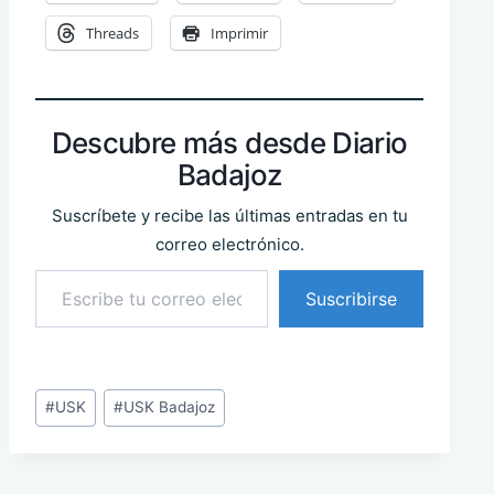
Threads
Imprimir
Descubre más desde Diario
Badajoz
Suscríbete y recibe las últimas entradas en tu
correo electrónico.
Escribe tu correo electrónico…
Suscribirse
Etiquetas
#
USK
#
USK Badajoz
de
la
entrada: