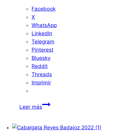
Facebook
X
WhatsApp
LinkedIn
Telegram
Pinterest
Bluesky
Reddit
Threads
Imprimir
Se
Leer más
apaga
la
voz