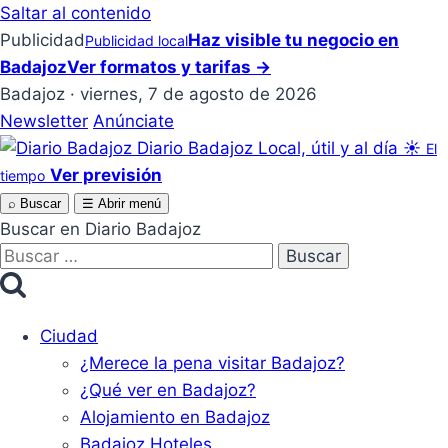
Saltar al contenido
Publicidad
Haz visible tu negocio en
Publicidad local
Badajoz
Ver formatos y tarifas →
Badajoz · viernes, 7 de agosto de 2026
Newsletter
Anúnciate
Diario Badajoz
Local, útil y al día
☀
El
Ver previsión
tiempo
⌕
Buscar
☰
Abrir menú
Buscar en Diario Badajoz
Buscar:
Ciudad
¿Merece la pena visitar Badajoz?
¿Qué ver en Badajoz?
Alojamiento en Badajoz
Badajoz Hoteles