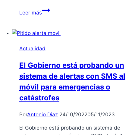
Rehabilitación
Leer más
integral
de
la
ITV
Actualidad
del
polígono
El Gobierno está probando un
del
sistema de alertas con SMS al
Nevero
en
móvil para emergencias o
Badajoz
catástrofes
Por
Antonio Diaz
24/10/2022
05/11/2023
El Gobierno está probando un sistema de