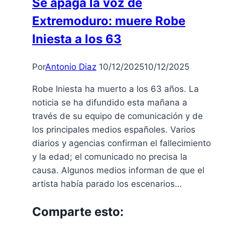
Se apaga la voz de
la
Extremoduro: muere Robe
provincia
de
Iniesta a los 63
Badajoz
y
Por
Antonio Diaz
10/12/2025
10/12/2025
obliga
a
Robe Iniesta ha muerto a los 63 años. La
extremar
noticia se ha difundido esta mañana a
la
través de su equipo de comunicación y de
precaución
los principales medios españoles. Varios
diarios y agencias confirman el fallecimiento
y la edad; el comunicado no precisa la
causa. Algunos medios informan de que el
artista había parado los escenarios…
Comparte esto: