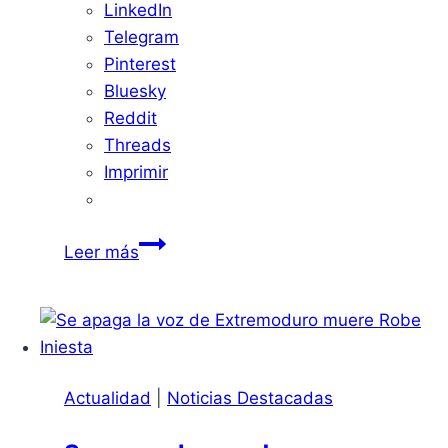
LinkedIn
Telegram
Pinterest
Bluesky
Reddit
Threads
Imprimir
El
Leer más
temporal
provoca
cortes
en
22
Actualidad
|
Noticias Destacadas
carreteras
de