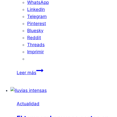
WhatsApp
LinkedIn
Telegram
Pinterest
Bluesky
Reddit
Threads
Imprimir
Reforma
Leer más
del
Centro
Residencial
“La
Actualidad
Granadilla”
con