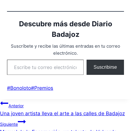
Descubre más desde Diario
Badajoz
Suscríbete y recibe las últimas entradas en tu correo
electrónico.
Escribe tu correo electrónico…
Suscribirse
Etiquetas
#
Bonoloto
#
Premios
de
Navegación
la
Anterior
entrada:
Una joven artista lleva el arte a las calles de Badajoz
de
Siguiente
entradas