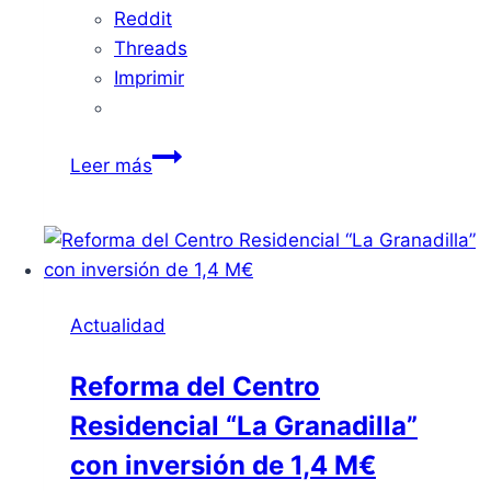
Reddit
Threads
Imprimir
El
Leer más
Gobierno
está
probando
un
sistema
Actualidad
de
alertas
Reforma del Centro
con
Residencial “La Granadilla”
SMS
al
con inversión de 1,4 M€
móvil