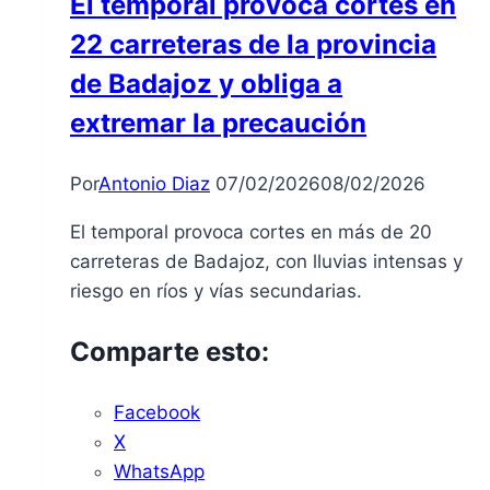
El temporal provoca cortes en
inversión
22 carreteras de la provincia
de
1,4
de Badajoz y obliga a
M€
extremar la precaución
Por
Antonio Diaz
07/02/2026
08/02/2026
El temporal provoca cortes en más de 20
carreteras de Badajoz, con lluvias intensas y
riesgo en ríos y vías secundarias.
Comparte esto:
Facebook
X
WhatsApp