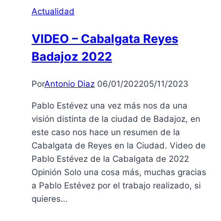
de
Actualidad
Extremoduro:
muere
VIDEO – Cabalgata Reyes
Robe
Badajoz 2022
Iniesta
a
los
Por
Antonio Diaz
06/01/2022
05/11/2023
63
Pablo Estévez una vez más nos da una
visión distinta de la ciudad de Badajoz, en
este caso nos hace un resumen de la
Cabalgata de Reyes en la Ciudad. Video de
Pablo Estévez de la Cabalgata de 2022
Opinión Solo una cosa más, muchas gracias
a Pablo Estévez por el trabajo realizado, si
quieres…