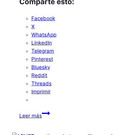
Comparte esto:
Facebook
X
WhatsApp
LinkedIn
Telegram
Pinterest
Bluesky
Reddit
Threads
Imprimir
Alerta
Leer más
Amarilla
en