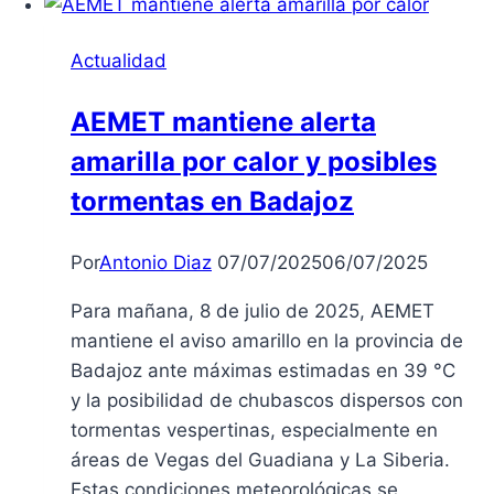
Extremadura
por
Actualidad
Altas
Temperaturas
AEMET mantiene alerta
de
amarilla por calor y posibles
hasta
39
tormentas en Badajoz
Grados
Por
Antonio Diaz
07/07/2025
06/07/2025
Para mañana, 8 de julio de 2025, AEMET
mantiene el aviso amarillo en la provincia de
Badajoz ante máximas estimadas en 39 °C
y la posibilidad de chubascos dispersos con
tormentas vespertinas, especialmente en
áreas de Vegas del Guadiana y La Siberia.
Estas condiciones meteorológicas se