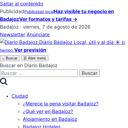
Saltar al contenido
Publicidad
Haz visible tu negocio en
Publicidad local
Badajoz
Ver formatos y tarifas →
Badajoz · viernes, 7 de agosto de 2026
Newsletter
Anúnciate
Diario Badajoz
Local, útil y al día
☀
El
Ver previsión
tiempo
⌕
Buscar
☰
Abrir menú
Buscar en Diario Badajoz
Buscar:
Ciudad
¿Merece la pena visitar Badajoz?
¿Qué ver en Badajoz?
Alojamiento en Badajoz
Badajoz Hoteles