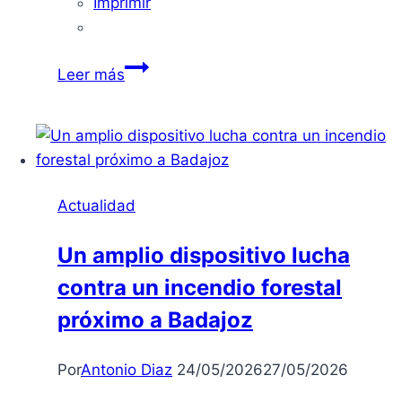
Imprimir
Un
Leer más
Futuro
Prometedor
para
Badajoz:
Cambios
Actualidad
y
Mejoras
Un amplio dispositivo lucha
en
contra un incendio forestal
el
Horizonte
próximo a Badajoz
Por
Antonio Diaz
24/05/2026
27/05/2026