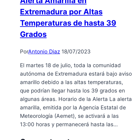
Alerta Amarilla en
2
Extremadura por Altas
de
septiembre
Temperaturas de hasta 39
en
Grados
Badajoz
Por
Antonio Diaz
18/07/2023
El martes 18 de julio, toda la comunidad
autónoma de Extremadura estará bajo aviso
amarillo debido a las altas temperaturas,
que podrían llegar hasta los 39 grados en
algunas áreas. Horario de la Alerta La alerta
amarilla, emitida por la Agencia Estatal de
Meteorología (Aemet), se activará a las
13:00 horas y permanecerá hasta las…