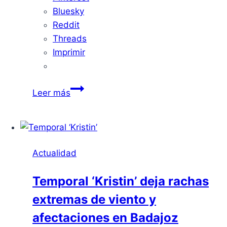
Bluesky
Reddit
Threads
Imprimir
Un
Leer más
amplio
dispositivo
lucha
contra
Actualidad
un
incendio
Temporal ‘Kristin’ deja rachas
forestal
extremas de viento y
próximo
a
afectaciones en Badajoz
Badajoz