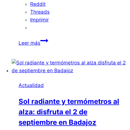
Reddit
Threads
Imprimir
Temporal
Leer más
‘Kristin’
deja
rachas
extremas
de
Actualidad
viento
y
Sol radiante y termómetros al
afectaciones
alza: disfruta el 2 de
en
Badajoz
septiembre en Badajoz