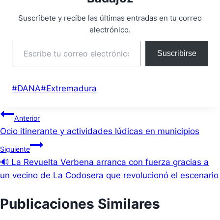
Suscríbete y recibe las últimas entradas en tu correo
electrónico.
Escribe tu correo electrónico…
Suscribirse
Etiquetas
#
DANA
#
Extremadura
de
Navegación
la
Anterior
entrada:
Ocio itinerante y actividades lúdicas en municipios
de
Siguiente
entradas
🔊 La Revuelta Verbena arranca con fuerza gracias a
un vecino de La Codosera que revolucionó el escenario
Publicaciones Similares