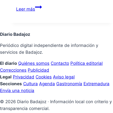
AEMET
Leer más
mantiene
alerta
amarilla
por
Diario Badajoz
calor
Periódico digital independiente de información y
y
servicios de Badajoz.
posibles
tormentas
El diario
Quiénes somos
Contacto
Política editorial
en
Correcciones
Publicidad
Badajoz
Legal
Privacidad
Cookies
Aviso legal
Secciones
Cultura
Agenda
Gastronomía
Extremadura
Envía una noticia
© 2026 Diario Badajoz · Información local con criterio y
transparencia comercial.