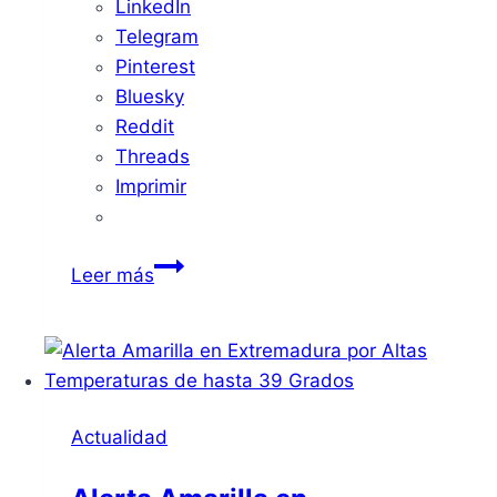
LinkedIn
Telegram
Pinterest
Bluesky
Reddit
Threads
Imprimir
Sol
Leer más
radiante
y
termómetros
al
alza:
Actualidad
disfruta
el